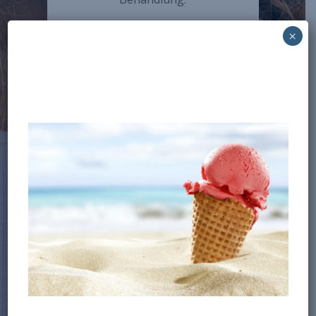
Deshalb werden wir
×
sicherstellen, dass Ihre Aligner
gut sitzen, Ihre Fragen
beantworten und Ihnen
erklären, was Sie erwartet. Eine
gute Mitarbeit ist
Voraussetzung für den Erfolg
der Behandlung.
Invisalign-Wunschlächeln
Bewahren Sie Ihr Invisalign-
Wunschlächeln.