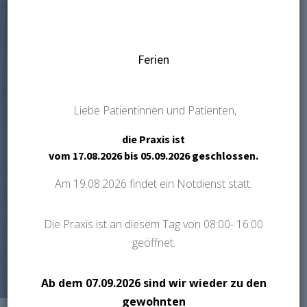
Endlich. Sie haben mit den
weltweit führenden
transparenten Alignern Ihr
Lächeln verschönert.
Ferien
Jetzt geht es darum, Ihr
Wunschlächeln langfristig zu
Liebe Patientinnen und Patienten,
bewahren. Dazu werden an die
die Praxis ist
Innenseite der Frontzähne
vom
17.08.2026 bis 05.09.2026
geschlossen.
sogenannte Retainer geklebt.
Zusätzlich tragen Sie
Am
19.08.2026
findet ein Notdienst statt.
Retentionsschienen in der
Nacht.
Die Praxis ist an diesem Tag von 08:00- 16:00
geöffnet.
Ab dem
07.09.2026
sind wir wieder zu den
gewohnten