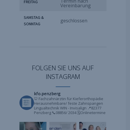
Termin nach
FREITAG
Vereinbarung
SAMSTAG &
geschlossen
SONNTAG
FOLGEN SIE UNS AUF
INSTAGRAM
kfo.penzberg
🦷 Fachzahnärztin für Kieferorthopädie
Herausnehmbare/ feste Zahnspangen
Lingualtechnik WIN - Invisalign
📍82377
Penzberg
📞08856/ 2034
🗓️Onlinetermine