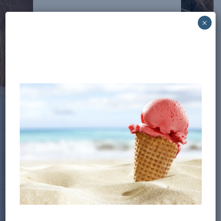
Deshalb werden wir
×
sicherstellen, dass Ihre Aligner
gut sitzen, Ihre Fragen
beantworten und Ihnen
erklären, was Sie erwartet. Eine
gute Mitarbeit ist
Voraussetzung für den Erfolg
der Behandlung.
Invisalign-Wunschlächeln
Bewahren Sie Ihr Invisalign-
Wunschlächeln.
Endlich. Sie haben mit den