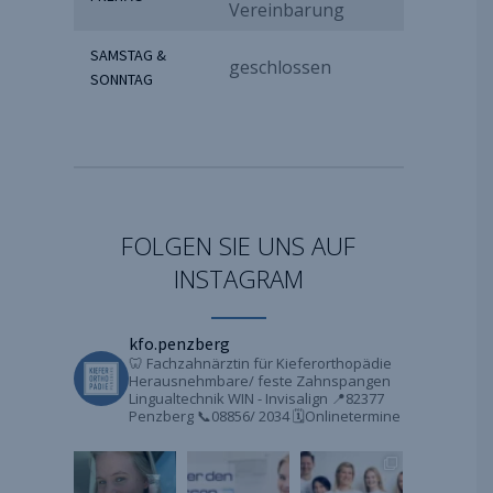
Vereinbarung
SAMSTAG &
geschlossen
SONNTAG
FOLGEN SIE UNS AUF
INSTAGRAM
kfo.penzberg
🦷 Fachzahnärztin für Kieferorthopädie
Herausnehmbare/ feste Zahnspangen
Lingualtechnik WIN - Invisalign
📍82377
Penzberg
📞08856/ 2034
🗓️Onlinetermine