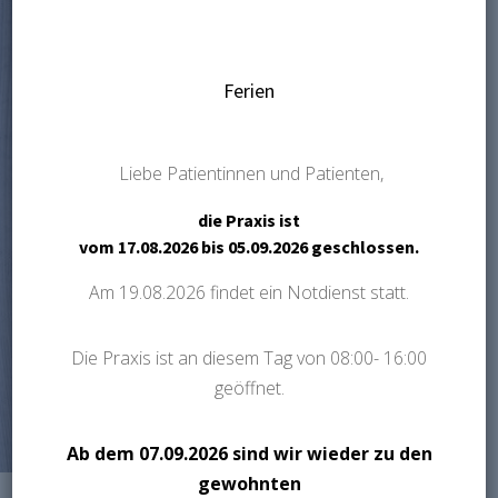
weltweit führenden
transparenten Alignern Ihr
Lächeln verschönert.
Ferien
Jetzt geht es darum, Ihr
Wunschlächeln langfristig zu
Liebe Patientinnen und Patienten,
bewahren. Dazu werden an die
die Praxis ist
Innenseite der Frontzähne
vom
17.08.2026 bis 05.09.2026
geschlossen.
sogenannte Retainer geklebt.
Zusätzlich tragen Sie
Am
19.08.2026
findet ein Notdienst statt.
Retentionsschienen in der
Nacht.
Die Praxis ist an diesem Tag von 08:00- 16:00
geöffnet.
Ab dem
07.09.2026
sind wir wieder zu den
gewohnten